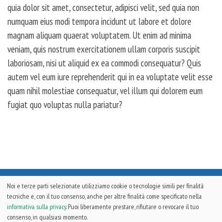
quia dolor sit amet, consectetur, adipisci velit, sed quia non
numquam eius modi tempora incidunt ut labore et dolore
magnam aliquam quaerat voluptatem. Ut enim ad minima
veniam, quis nostrum exercitationem ullam corporis suscipit
laboriosam, nisi ut aliquid ex ea commodi consequatur? Quis
autem vel eum iure reprehenderit qui in ea voluptate velit esse
quam nihil molestiae consequatur, vel illum qui dolorem eum
fugiat quo voluptas nulla pariatur?
Noi e terze parti selezionate utilizziamo cookie o tecnologie simili per finalità
qmaxTECH
2026 © Copyright
APICE COMUNICAZIONE
. All Rights
tecniche e, con il tuo consenso, anche per altre finalità come specificato nella
Reserved |
Webmaster
Ferdinando Torriero | Development & Design by
informativa sulla privacy
. Puoi liberamente prestare, rifiutare o revocare il tuo
Bubuna.com
consenso, in qualsiasi momento.