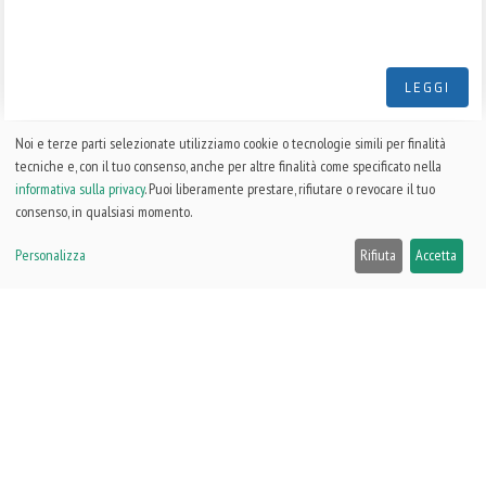
LEGGI
Noi e terze parti selezionate utilizziamo cookie o tecnologie simili per finalità
tecniche e, con il tuo consenso, anche per altre finalità come specificato nella
informativa sulla privacy
. Puoi liberamente prestare, rifiutare o revocare il tuo
consenso, in qualsiasi momento.
Personalizza
Rifiuta
Accetta
Processori
Lorem ipsum dolor sit amet, consectetur adipiscing elit, sed do