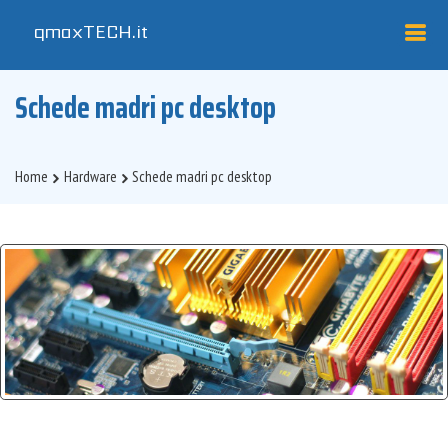
qmaxTECH
.it
Schede madri pc desktop
Home
Hardware
Schede madri pc desktop