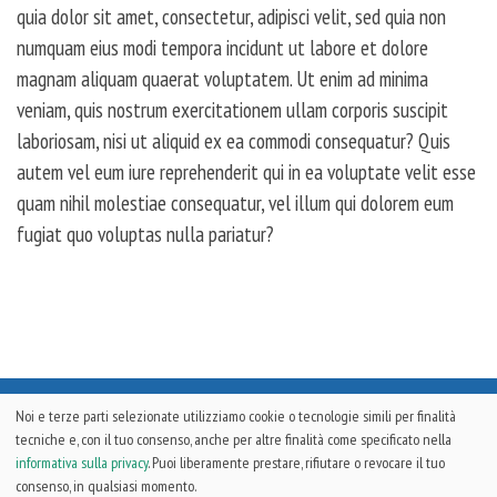
quia dolor sit amet, consectetur, adipisci velit, sed quia non
numquam eius modi tempora incidunt ut labore et dolore
magnam aliquam quaerat voluptatem. Ut enim ad minima
veniam, quis nostrum exercitationem ullam corporis suscipit
laboriosam, nisi ut aliquid ex ea commodi consequatur? Quis
autem vel eum iure reprehenderit qui in ea voluptate velit esse
quam nihil molestiae consequatur, vel illum qui dolorem eum
fugiat quo voluptas nulla pariatur?
Noi e terze parti selezionate utilizziamo cookie o tecnologie simili per finalità
qmaxTECH
2026 © Copyright
APICE COMUNICAZIONE
. All Rights
tecniche e, con il tuo consenso, anche per altre finalità come specificato nella
Reserved |
Webmaster
Ferdinando Torriero | Development & Design by
informativa sulla privacy
. Puoi liberamente prestare, rifiutare o revocare il tuo
Bubuna.com
consenso, in qualsiasi momento.